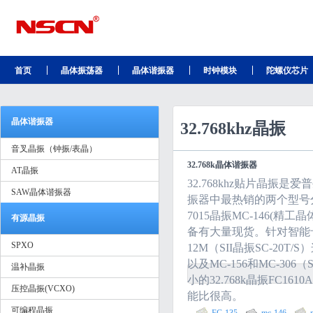
首页
晶体振荡器
晶体谐振器
时钟模块
陀螺仪芯片
晶体谐振器
32.768khz晶振
音叉晶振（钟振/表晶）
32.768k晶体谐振器
AT晶振
32.768khz贴片晶
SAW晶体谐振器
振器中最热销的两个型号分别为
7015晶振MC-146(精工晶
有源晶振
备有大量现货。针对智能卡用
SPXO
12M（SII晶振SC-20T
以及MC-156和MC-30
温补晶振
小的32.768k晶振FC1
压控晶振(VCXO)
能比很高。
可编程晶振