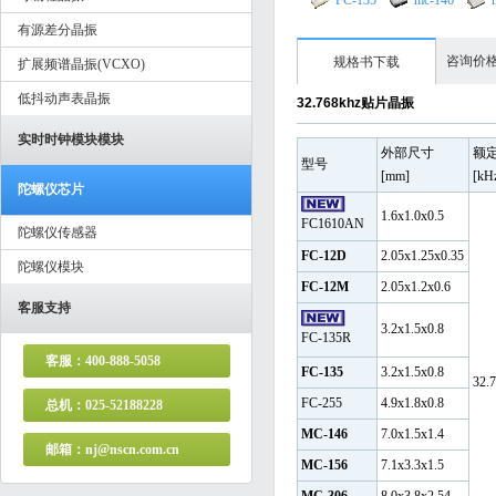
FC-135
mc-146
有源差分晶振
咨询价
规格书下载
扩展频谱晶振(VCXO)
低抖动声表晶振
32.768khz贴片晶振
实时时钟模块模块
外部尺寸
额
型号
[mm]
[kH
陀螺仪芯片
1.6x1.0x0.5
FC1610AN
陀螺仪传感器
FC-12D
2.05x1.25x0.35
陀螺仪模块
FC-12M
2.05x1.2x0.6
客服支持
3.2x1.5x0.8
FC-135R
客服：400-888-5058
FC-135
3.2x1.5x0.8
32.
FC-255
4.9x1.8x0.8
总机：025-52188228
MC-146
7.0x1.5x1.4
邮箱：nj@nscn.com.cn
MC-156
7.1x3.3x1.5