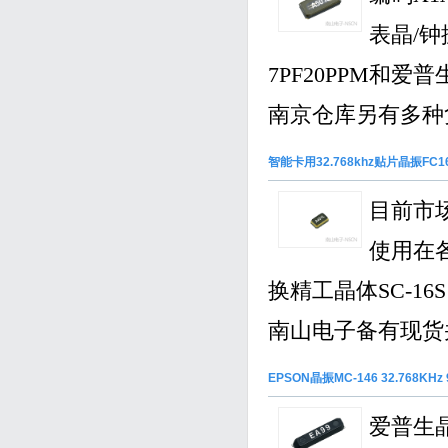
表晶/钟
7PF20PPM和爱普
南京仓库另有多种负
智能卡用32.768khz贴片晶振FC16
目前市场
使用在各
换精工晶体SC-16S 
南山电子备有现货并
EPSON晶振MC-146 32.768KHz 9
爱普生晶