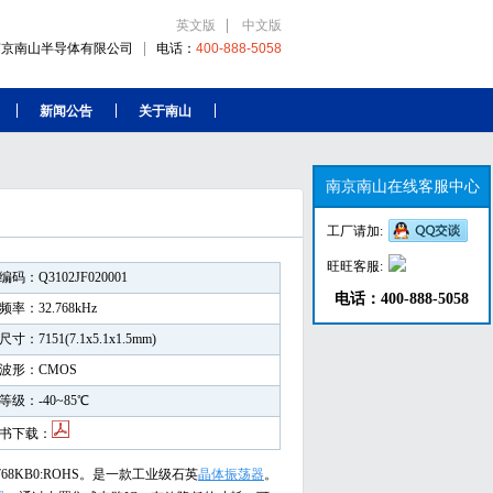
英文版
中文版
南京南山半导体有限公司
电话：
400-888-5058
新闻公告
关于南山
南京南山在线客服中心
工厂请加:
旺旺客服:
码：Q3102JF020001
电话：400-888-5058
率：32.768kHz
寸：7151(7.1x5.1x1.5mm)
波形：CMOS
等级：-40~85℃
书下载：
2.768KB0:ROHS。是一款工业级石英
晶体振荡器
。