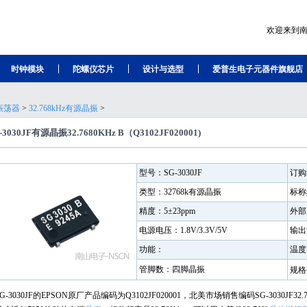
欢迎来到
时钟模块
陀螺仪芯片
设计与选型
爱普生电子元器件旗舰店
振荡器
>
32.768kHz有源晶振
>
-3030JF有源晶振32.7680KHz B（Q3102JF020001)
型号：SG-3030JF
订购编
类型：32768k有源晶振
标称频
精度：5±23ppm
外部尺
电源电压：1.8V/3.3V/5V
输出
功能：
温度
管脚数：四脚晶振
规格
SG-3030JF的EPSON原厂产品编码为Q3102JF020001，北美市场销售编码SG-3030JF3