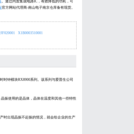
器
。通过内置集成电路IC，有效降低的功耗，可
振
官方网站代理商-南山电子南京仓库备有现货。
2JF020001
X1B0003510001
时钟模块RX8900系列。该系列与爱普生公司
。晶振使用的是晶体，晶体在温度和其他一些特性
产时出现晶振不起振的情况，就会给企业的生产