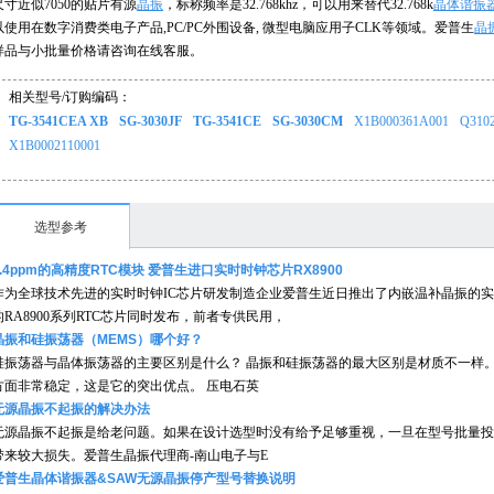
尺寸近似7050的贴片有源
晶振
，标称频率是32.768khz，可以用来替代32.768k
晶体谐振
以使用在数字消费类电子产品,PC/PC外围设备, 微型电脑应用子CLK等领域。爱普生
晶
样品与小批量价格请咨询在线客服。
相关型号/订购编码：
TG-3541CEA XB
SG-3030JF
TG-3541CE
SG-3030CM
X1B000361A001
Q310
X1B0002110001
选型参考
3.4ppm的高精度RTC模块 爱普生进口实时时钟芯片RX8900
作为全球技术先进的实时时钟IC芯片研发制造企业爱普生近日推出了内嵌温补晶振的实时
的RA8900系列RTC芯片同时发布，前者专供民用，
晶振和硅振荡器（MEMS）哪个好？
硅振荡器与晶体振荡器的主要区别是什么？ 晶振和硅振荡器的最大区别是材质不一样
方面非常稳定，这是它的突出优点。 压电石英
无源晶振不起振的解决办法
无源晶振不起振是给老问题。如果在设计选型时没有给予足够重视，一旦在型号批量投
带来较大损失。爱普生晶振代理商-南山电子与E
爱普生晶体谐振器&SAW无源晶振停产型号替换说明